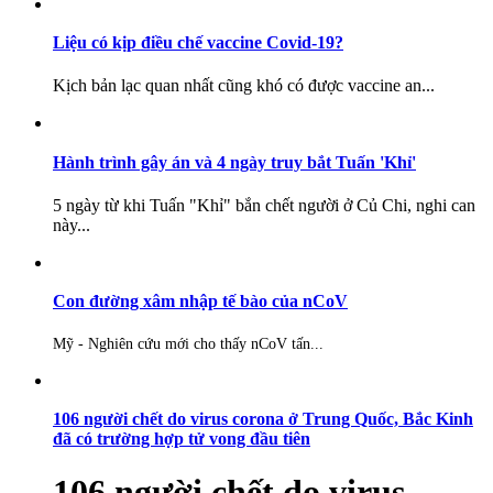
Liệu có kịp điều chế vaccine Covid-19?
Kịch bản lạc quan nhất cũng khó có được vaccine an...
Hành trình gây án và 4 ngày truy bắt Tuấn 'Khỉ'
5 ngày từ khi Tuấn "Khỉ" bắn chết người ở Củ Chi, nghi can
này...
Con đường xâm nhập tế bào của nCoV
Mỹ - Nghiên cứu mới cho thấy nCoV tấn...
106 người chết do virus corona ở Trung Quốc, Bắc Kinh
đã có trường hợp tử vong đầu tiên
106 người chết do virus