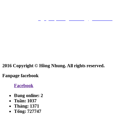
Website :
http://baodadanorgan.com
Email :
nguyenphong211287@gmail.com
Facebook
: https://www.facebook.com/nhaccuhongnhung
2016 Copyright © Hồng Nhung. All rights reserved.
Fanpage facebook
Facebook
Đang online:
2
Tuần:
1037
Tháng:
1371
Tổng:
727747