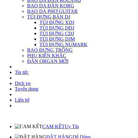
BAO DA ĐÀN ROLAND
BAO DA ĐÀN KORG
BAO DA PHƠ GUITAR
TÚI ĐỰNG BÀN DJ
TÚI ĐỰNG XDJ
TÚI ĐỰNG DDJ
TÚI ĐỰNG CDJ
TÚI ĐỰNG DJM
TÚI ĐỰNG NUMARK
BAO ĐỰNG TRỐNG
PHỤ KIỆN KHÁC
ĐÀN ORGAN MỚI
Tin tức
Dịch vụ
Tuyển dụng
Liên hệ
CAM KẾT
Uy Tín
ĐẶT HÀNG
Dễ Dàng