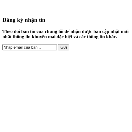
Đăng ký nhận tin
Theo dõi bản tin của chúng tôi để nhận được bản cập nhật mới
nhất thông tin khuyến mại đặc biệt và các thông tin khác.
XƯỞNG MAY BAO DA HỒNG
NHUNG
showroom, 434, Hà Huy Giap,
Phường Thạnh Lộc q 12, Hcm
xưởng May, Cầu Quan, Nông Cống,
Tỉnh Thanh Hoá
Hotline : 0966 037 596 (Fb/Zalo)