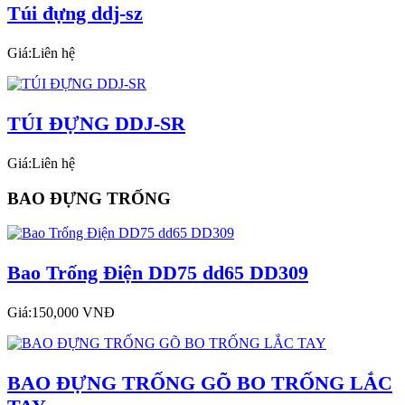
Túi đựng ddj-sz
Giá:Liên hệ
TÚI ĐỰNG DDJ-SR
Giá:Liên hệ
BAO ĐỰNG TRỐNG
Bao Trống Điện DD75 dd65 DD309
Giá:150,000 VNĐ
BAO ĐỰNG TRỐNG GÕ BO TRỐNG LẮC