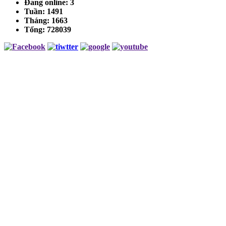
Đang online:
3
Tuần:
1491
Tháng:
1663
Tổng:
728039