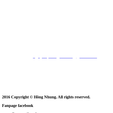
Phường Thạnh Lộc q 12, Hcm
xưởng May, Cầu Quan, Nông Cống,
Tỉnh Thanh Hoá
Hotline : 0966 037 596 (Fb/Zalo)
Website :
http://baodadanorgan.com
Email :
nguyenphong211287@gmail.com
Facebook
: https://www.facebook.com/nhaccuhongnhung
2016 Copyright © Hồng Nhung. All rights reserved.
Fanpage facebook