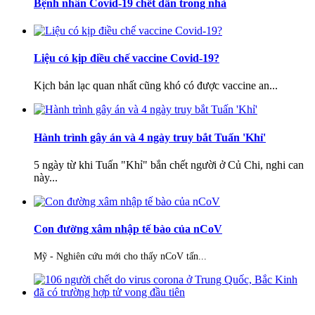
Bệnh nhân Covid-19 chết dần trong nhà
Liệu có kịp điều chế vaccine Covid-19?
Kịch bản lạc quan nhất cũng khó có được vaccine an...
Hành trình gây án và 4 ngày truy bắt Tuấn 'Khỉ'
5 ngày từ khi Tuấn "Khỉ" bắn chết người ở Củ Chi, nghi can
này...
Con đường xâm nhập tế bào của nCoV
Mỹ - Nghiên cứu mới cho thấy nCoV tấn...