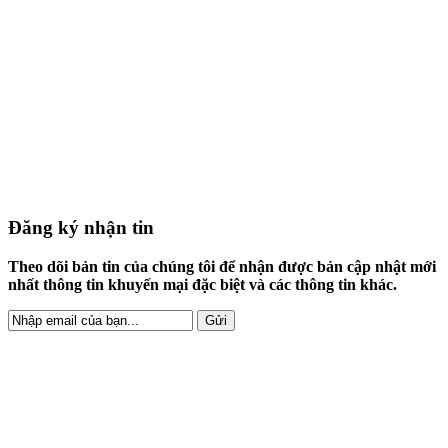
Đăng ký nhận tin
Theo dõi bản tin của chúng tôi để nhận được bản cập nhật mới
nhất thông tin khuyến mại đặc biệt và các thông tin khác.
XƯỞNG MAY BAO DA HỒNG
NHUNG
showroom, 434, Hà Huy Giap,