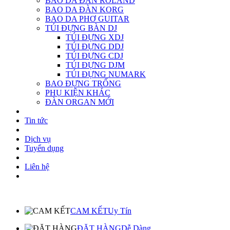
BAO DA ĐÀN ROLAND
BAO DA ĐÀN KORG
BAO DA PHƠ GUITAR
TÚI ĐỰNG BÀN DJ
TÚI ĐỰNG XDJ
TÚI ĐỰNG DDJ
TÚI ĐỰNG CDJ
TÚI ĐỰNG DJM
TÚI ĐỰNG NUMARK
BAO ĐỰNG TRỐNG
PHỤ KIỆN KHÁC
ĐÀN ORGAN MỚI
Tin tức
Dịch vụ
Tuyển dụng
Liên hệ
CAM KẾT
Uy Tín
ĐẶT HÀNG
Dễ Dàng